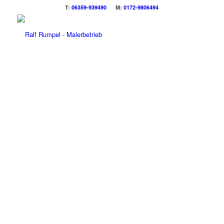
T:
06359-939490
M:
0172-9806494